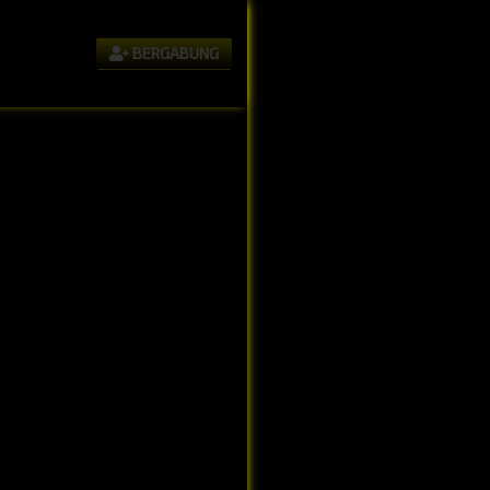
BERGABUNG
tam Bersama Mas Murni Indonesia