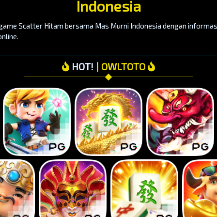
Indonesia
me Scatter Hitam bersama Mas Murni Indonesia dengan informasi t
nline.
HOT!
| OWLTOTO